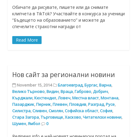
Обичате да рисувате, пишете или да снимате
клипчета в TikTok? Участвайте в конкурса за ученици
“Бъдещето на образованието” и можете да
спечелите страхотни награди от
Read More
Нов сайт за регионални новини
November 15, 2014
Благоевград
,
Бургас
,
Варна
,
Велико Търново
,
Видин
,
Враца
,
Габрово
,
Добрич
,
Кърджали
,
Кюстендил
,
Ловеч
,
Местна власт
,
Монтана
,
Пазарджик
,
Перник
,
Плевен
,
Пловдив
,
Разград
,
Русе
,
Силистра
,
Сливен
,
Смолян
,
Софийска област
,
София
,
Стара Загора
,
Търговище
,
Хасково
,
Читателски новини
,
Шумен
,
Ямбол
0
Reginews.info е най-новият новинарски портал на