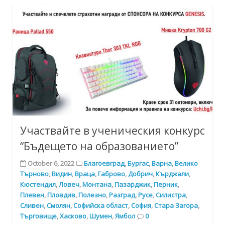
Участвайте в ученическия конкурс
“Бъдещето на образованието”
October 6, 2022
Благоевград
,
Бургас
,
Варна
,
Велико
Търново
,
Видин
,
Враца
,
Габрово
,
Добрич
,
Кърджали
,
Кюстендил
,
Ловеч
,
Монтана
,
Пазарджик
,
Перник
,
Плевен
,
Пловдив
,
Полезно
,
Разград
,
Русе
,
Силистра
,
Сливен
,
Смолян
,
Софийска област
,
София
,
Стара Загора
,
Търговище
,
Хасково
,
Шумен
,
Ямбол
0