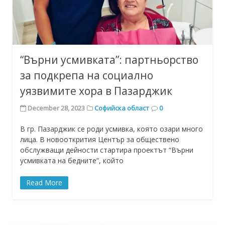
“Върни усмивката”: партньорство
за подкрепа на социално
уязвимите хора в Пазарджик
December 28, 2023
Софийска област
0
В гр. Пазарджик се роди усмивка, която озари много
лица. В новооткрития Център за обществено
обслужващи дейности стартира проектът “Върни
усмивката на бедните”, който
Read More