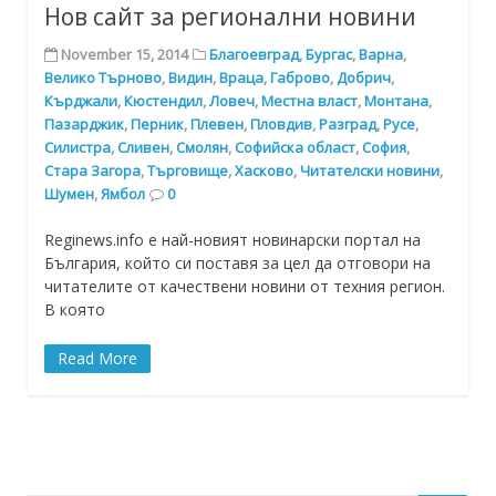
Нов сайт за регионални новини
November 15, 2014
Благоевград
,
Бургас
,
Варна
,
Велико Търново
,
Видин
,
Враца
,
Габрово
,
Добрич
,
Кърджали
,
Кюстендил
,
Ловеч
,
Местна власт
,
Монтана
,
Пазарджик
,
Перник
,
Плевен
,
Пловдив
,
Разград
,
Русе
,
Силистра
,
Сливен
,
Смолян
,
Софийска област
,
София
,
Стара Загора
,
Търговище
,
Хасково
,
Читателски новини
,
Шумен
,
Ямбол
0
Reginews.info е най-новият новинарски портал на
България, който си поставя за цел да отговори на
читателите от качествени новини от техния регион.
В която
Read More