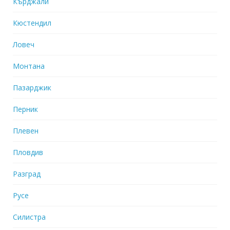
Кърджали
Кюстендил
Ловеч
Монтана
Пазарджик
Перник
Плевен
Пловдив
Разград
Русе
Силистра