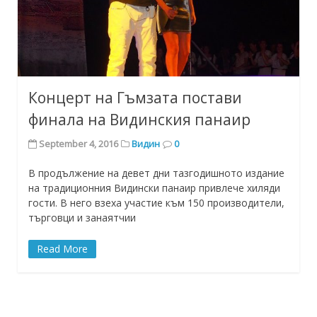
Концерт на Гъмзата постави
финала на Видинския панаир
September 4, 2016
Видин
0
В продължение на девет дни тазгодишното издание
на традиционния Видински панаир привлече хиляди
гости. В него взеха участие към 150 производители,
търговци и занаятчии
Read More