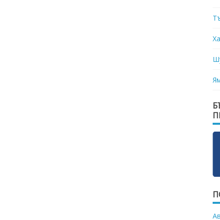
Т
Х
Ш
Я
Б
П
П
А