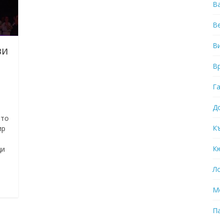
В
В
В
ви
В
Г
Д
ото
К
ир
К
ци
Л
М
П