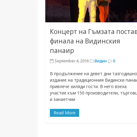
Концерт на Гъмзата поста
финала на Видинския
панаир
September 4, 2016
Видин
0
В продължение на девет дни тазгодишн
издание на традиционния Видински пана
привлече хиляди гости. В него взеха
участие към 150 производители, търгов
и занаятчии
Read More