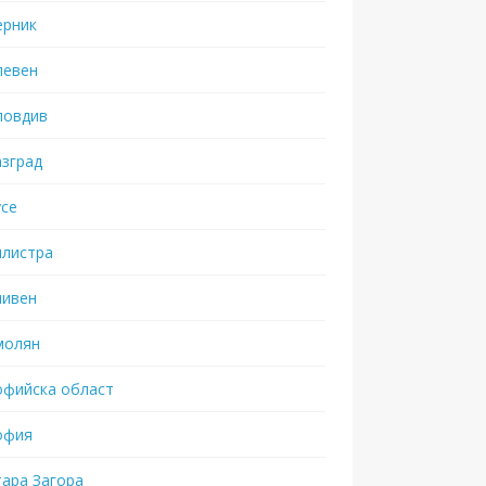
ерник
левен
ловдив
азград
усе
илистра
ливен
молян
офийска област
офия
тара Загора