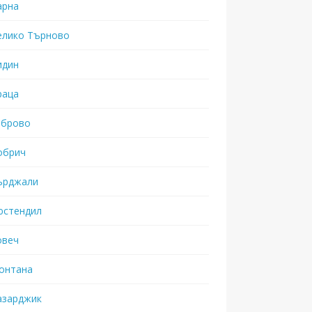
арна
елико Търново
идин
раца
аброво
обрич
ърджали
юстендил
овеч
онтана
азарджик