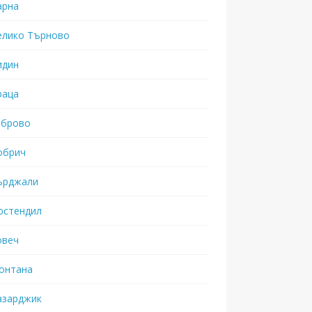
арна
елико Търново
идин
раца
аброво
обрич
ърджали
юстендил
овеч
онтана
азарджик