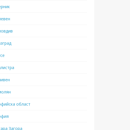
ерник
левен
ловдив
азград
усе
илистра
ливен
молян
офийска област
офия
тара Загора