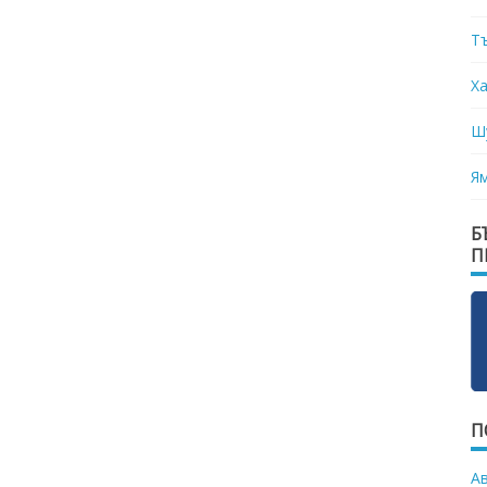
Т
Х
Ш
Я
Б
П
П
А