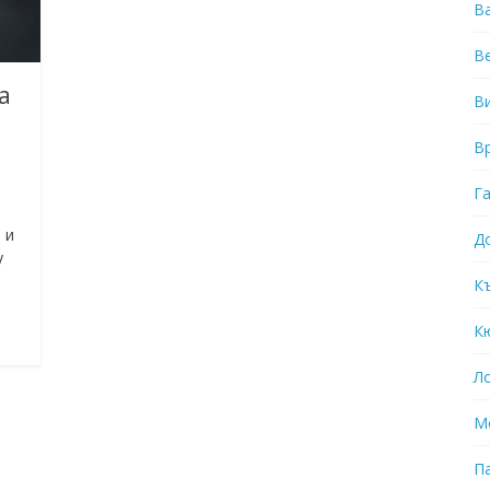
В
В
а
В
В
Г
 и
Д
у
К
К
Л
М
П