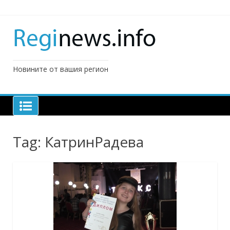
Skip
to
content
Новините от вашия регион
Tag:
КатринРадева