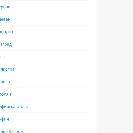
ерник
левен
ловдив
азград
усе
илистра
ливен
молян
офийска област
офия
тара Загора