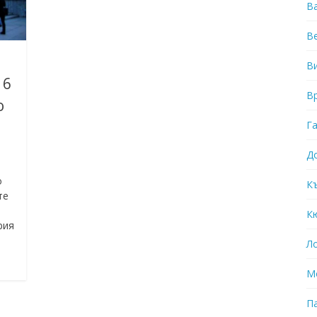
В
В
В
 6
В
о
Г
Д
о
К
те
К
рия
Л
М
П