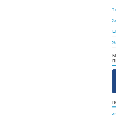
Т
Х
Ш
Я
Б
П
П
А