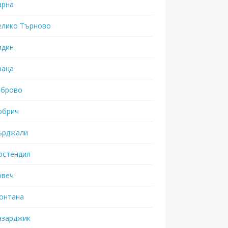
арна
елико Търново
идин
раца
аброво
обрич
ърджали
юстендил
овеч
онтана
азарджик