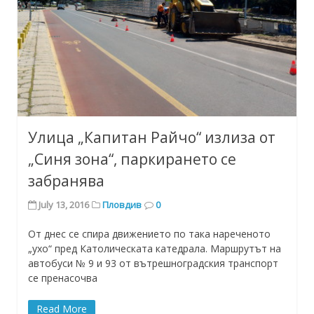
Улица „Капитан Райчо“ излиза от
„Синя зона“, паркирането се
забранява
July 13, 2016
Пловдив
0
От днес се спира движението по така нареченото
„ухо“ пред Католическата катедрала. Маршрутът на
автобуси № 9 и 93 от вътрешноградския транспорт
се пренасочва
Read More