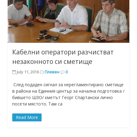
Кабелни оператори разчистват
незаконното си сметище
July 11, 2016
Плевен
0
След подаден сигнал за нерегламентирано сметище
в района на Единния център за начална подготовка /
бившето ШЗО/ кметът Георг Спартански лично
посети мястото. Там са
Read More