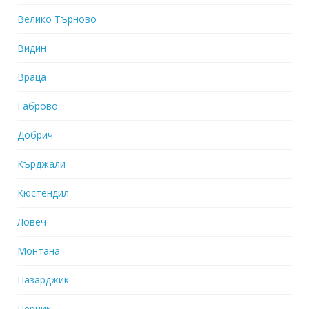
Велико Търново
Видин
Враца
Габрово
Добрич
Кърджали
Кюстендил
Ловеч
Монтана
Пазарджик
Перник