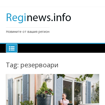
Skip
to
content
Новините от вашия регион
Tag:
резервоари