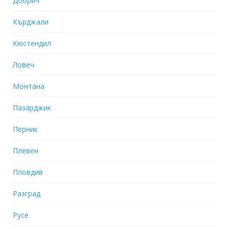
Добрич
Кърджали
Кюстендил
Ловеч
Монтана
Пазарджик
Перник
Плевен
Пловдив
Разград
Русе