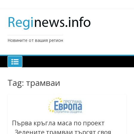
Skip
to
content
Новините от вашия регион
Tag:
трамваи
Първа кръгла маса по проект
„Зелените трамваи търсят своя