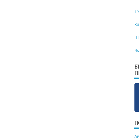
Т
Х
Ш
Я
Б
П
П
А