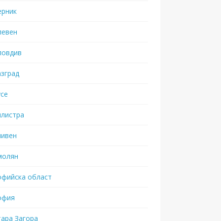
ерник
левен
ловдив
азград
усе
илистра
ливен
молян
офийска област
офия
тара Загора