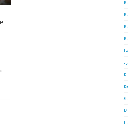
В
В
не
В
В
Г
Д
ив
К
К
Л
М
П