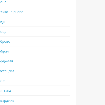
арна
елико Търново
идин
раца
аброво
обрич
ърджали
юстендил
овеч
онтана
азарджик