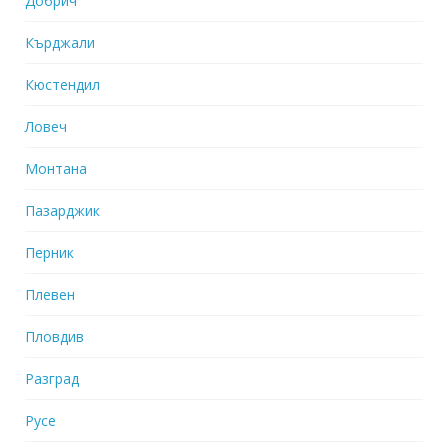
Добрич
Кърджали
Кюстендил
Ловеч
Монтана
Пазарджик
Перник
Плевен
Пловдив
Разград
Русе