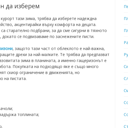
он да изберем
П
П
 курорт тази зима, трябва да изберете надеждна
ейство, акцентирайки върху комфорта на децата.
П
са старателно подбрани, за да сме сигурни в тяхното
а, докато се подвизаваме по заснежените писти.
Р
ризони
, защото тази част от облеклото е най-важна,
Р
иращите дрехи за най-малките. Те трябва да предпазват
азовитата зима в планината, а именно гащеризонът е
С
бота. Покупката на подходящо яке е също много
ият скиор ограничение в движенията, но
С
о на пистата.
С
С
рачоли;
С
 задържа топлината;
С
р.