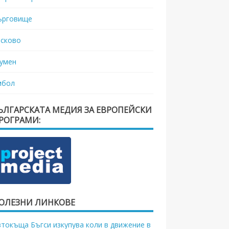
ърговище
асково
умен
мбол
ЪЛГАРСКАТА МЕДИЯ ЗА ЕВРОПЕЙСКИ
РОГРАМИ:
ОЛЕЗНИ ЛИНКОВЕ
втокъща Бъгси изкупува коли в движение в