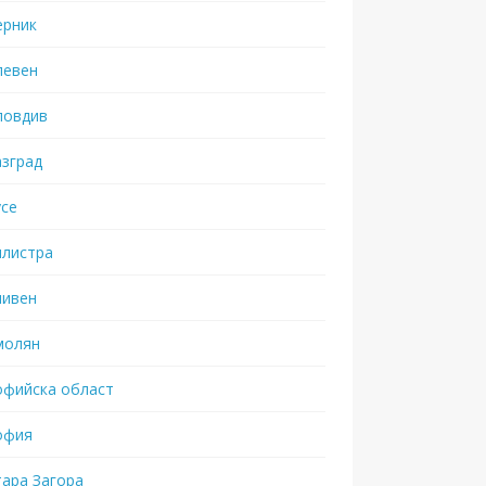
ерник
левен
ловдив
азград
усе
илистра
ливен
молян
офийска област
офия
тара Загора