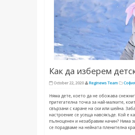
Как да изберем детс
October 22, 2020
Reginews Team
Софи
Няма дете, което да не обожава снежни
притегателна точка за най-малките, кои
свързани с каране на ски или шейна. Заб
настроение се усеща навсякъде. Кой е к
пълноценен и незабравим начин? Нима з
се порадваме на нейната пленителна кра