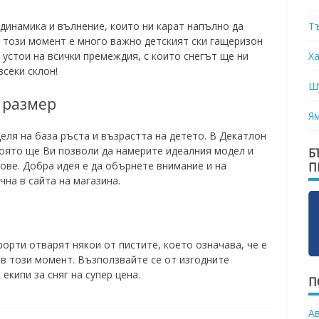
Т
динамика и вълнение, които ни карат напълно да
о този момент е много важно детският ски гащеризон
Х
 устои на всички премеждия, с които снегът ще ни
всеки склон!
Ш
 размер
Я
еля на база ръста и възрастта на детето. В Декатлон
оято ще Ви позволи да намерите идеалния модел и
Б
ове. Добра идея е да обърнете внимание и на
П
чна в сайта на магазина.
орти отварят някои от пистите, което означава, че е
 в този момент. Възползвайте се от изгодните
екипи за сняг на супер цена.
П
А