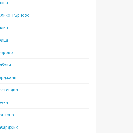
арна
елико Търново
идин
раца
аброво
обрич
ърджали
юстендил
овеч
онтана
азарджик