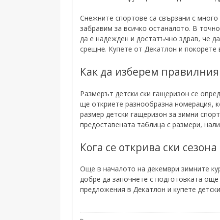
Снежните спортове са свързани с много 
забравим за всичко останалото. В точн
да е надежден и достатъчно здрав, че да
срещне. Купете от Декатлон и покорете 
Как да изберем правилния
Размерът детски ски гащеризон се опред
ще откриете разнообразна номерация, к
размер детски гащеризон за зимни спорт
предоставената таблица с размери, нали
Кога се открива ски сезона
Още в началото на декември зимните кур
добре да започнете с подготовката още
предложения в Декатлон и купете детски 