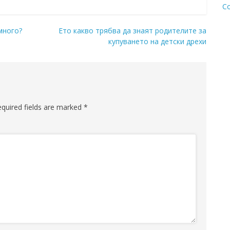
С
много?
Eто какво трябва да знаят родителите за
купуването на детски дрехи
equired fields are marked
*