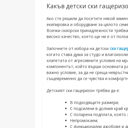
Какъв детски ски гащериз
Ако сте решили да посетите някой зимен
екипировка и оборудване за цялото сем
Всички скиорски принадлежности трябва 
високо качество, което ще ни е от полз
Започнете от избора на детски
ски гаще
когато става дума за студо и влагоизол
хлапетата от агресивните условия на мр
компонентът, който върши основната ра
важно условие, за да не среща невръстн
същевременно да се чувства и комфортн
Детският ски гащеризон трябва да е:
В подходящите размери;
С подсилени в долния край к
С поларена подплата, която
Непромокаем;
С функционални джобове и д