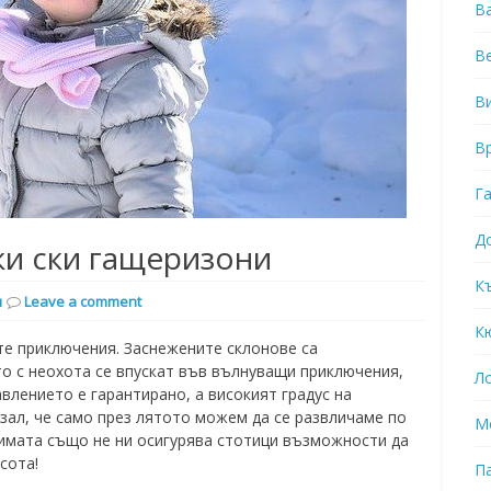
В
В
В
В
Г
Д
ки ски гащеризони
К
я
Leave a comment
К
те приключения. Заснежените склонове са
то с неохота се впускат във вълнуващи приключения,
Л
авлението е гарантирано, а високият градус на
азал, че само през лятото можем да се развличаме по
М
имата също не ни осигурява стотици възможности да
сота!
П